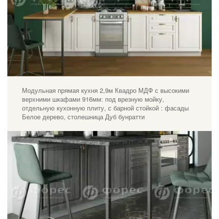
Модульная прямая кухня 2,9м Квадро МДФ с высокими
верхними шкафами 916мм: под врезную мойку,
отдельную кухонную плиту, с барной стойкой : фасады
Белое дерево, столешница Дуб бунратти