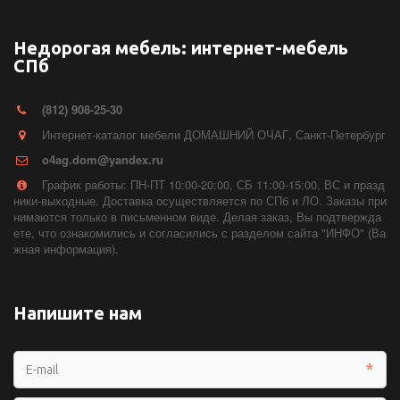
Недорогая мебель: интернет-мебель
СПб
(812) 908-25-30
Интернет-каталог мебели ДОМАШНИЙ ОЧАГ
,
Санкт-Петербург
o4ag.dom@yandex.ru
График работы: ПН-ПТ 10:00-20:00, СБ 11:00-15:00, ВС и празд
ники-выходные. Доставка осуществляется по СПб и ЛО. Заказы при
нимаются только в письменном виде. Делая заказ, Вы подтвержда
ете, что ознакомились и согласились с разделом сайта "ИНФО" (Ва
жная информация).
Напишите нам
*