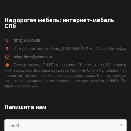
Недорогая мебель: интернет-мебель
СПб
(812) 908-25-30
Интернет-каталог мебели ДОМАШНИЙ ОЧАГ
,
Санкт-Петербург
o4ag.dom@yandex.ru
График работы: ПН-ПТ 10:00-20:00, СБ 11:00-15:00, ВС и празд
ники-выходные. Доставка осуществляется по СПб и ЛО. Заказы при
нимаются только в письменном виде. Делая заказ, Вы подтвержда
ете, что ознакомились и согласились с разделом сайта "ИНФО" (Ва
жная информация).
Напишите нам
*