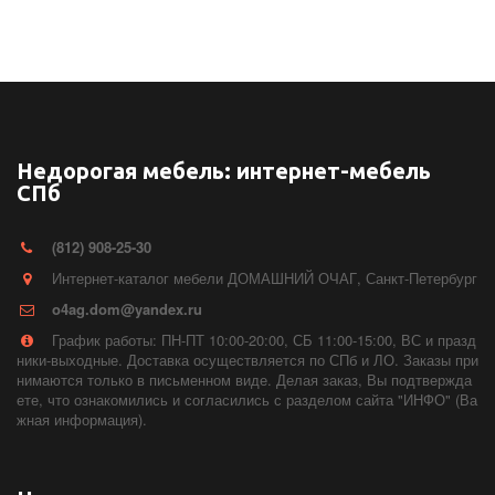
Недорогая мебель: интернет-мебель
СПб
(812) 908-25-30
Интернет-каталог мебели ДОМАШНИЙ ОЧАГ
,
Санкт-Петербург
o4ag.dom@yandex.ru
График работы: ПН-ПТ 10:00-20:00, СБ 11:00-15:00, ВС и празд
ники-выходные. Доставка осуществляется по СПб и ЛО. Заказы при
нимаются только в письменном виде. Делая заказ, Вы подтвержда
ете, что ознакомились и согласились с разделом сайта "ИНФО" (Ва
жная информация).