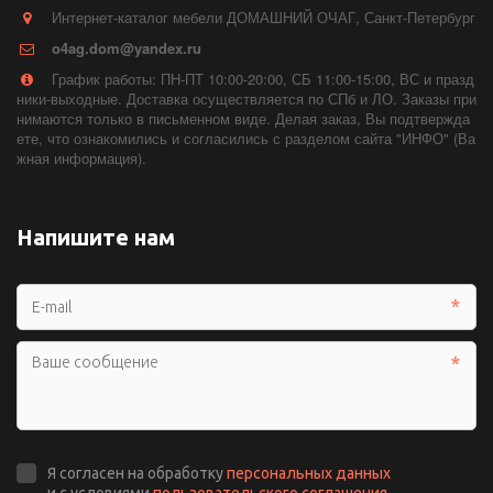
Интернет-каталог мебели ДОМАШНИЙ ОЧАГ
,
Санкт-Петербург
o4ag.dom@yandex.ru
График работы: ПН-ПТ 10:00-20:00, СБ 11:00-15:00, ВС и празд
ники-выходные. Доставка осуществляется по СПб и ЛО. Заказы при
нимаются только в письменном виде. Делая заказ, Вы подтвержда
ете, что ознакомились и согласились с разделом сайта "ИНФО" (Ва
жная информация).
Напишите нам
*
*
Я согласен на обработку
персональных данных