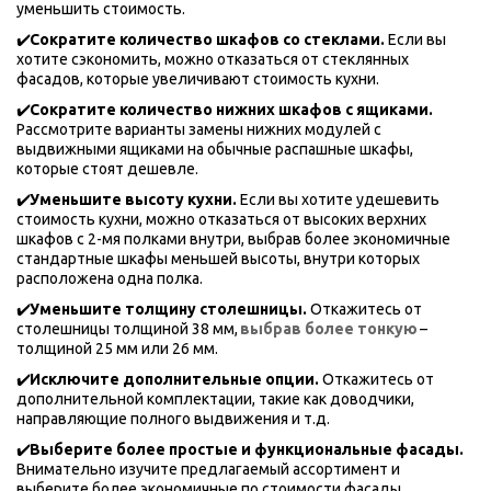
уменьшить стоимость.
✔️
Сократите количество шкафов со стеклами.
 Если вы 
хотите сэкономить, можно отказаться от стеклянных 
фасадов, которые увеличивают стоимость кухни.
✔️
Сократите количество нижних шкафов с ящиками. 
Рассмотрите варианты замены нижних модулей с 
выдвижными ящиками на обычные распашные шкафы, 
которые стоят дешевле.
✔️
Уменьшите высоту кухни. 
Если вы хотите удешевить 
стоимость кухни, можно отказаться от высоких верхних 
шкафов с 2-мя полками внутри, выбрав более экономичные 
стандартные шкафы меньшей высоты, внутри которых 
расположена одна полка.
✔️
Уменьшите толщину столешницы.
 Откажитесь от 
столешницы толщиной 38 мм, 
выбрав более тонкую
– 
толщиной 25 мм или 26 мм.
✔️
Исключите дополнительные опции. 
Откажитесь от 
дополнительной комплектации, такие как доводчики, 
направляющие полного выдвижения и т.д. 
✔️
Выберите более простые и функциональные фасады.
Внимательно изучите предлагаемый ассортимент и 
выберите более экономичные по стоимости фасады. 