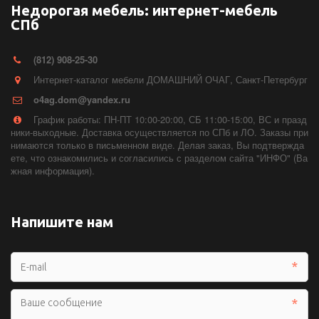
Недорогая мебель: интернет-мебель
СПб
(812) 908-25-30
Интернет-каталог мебели ДОМАШНИЙ ОЧАГ
,
Санкт-Петербург
o4ag.dom@yandex.ru
График работы: ПН-ПТ 10:00-20:00, СБ 11:00-15:00, ВС и празд
ники-выходные. Доставка осуществляется по СПб и ЛО. Заказы при
нимаются только в письменном виде. Делая заказ, Вы подтвержда
ете, что ознакомились и согласились с разделом сайта "ИНФО" (Ва
жная информация).
Напишите нам
*
*