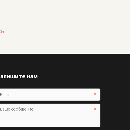
СЬ
апишите нам
*
*