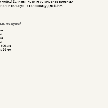
 мойку! Если вы   хотите установить врезную 
дополнительную   столешницу для ШНМ.
ных модулей:
мм
мм
мм
мм
 600 мм
: 26 мм