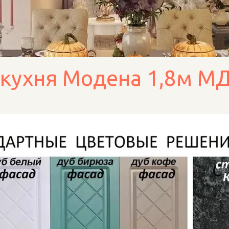
кухня Модена 1,8м МД