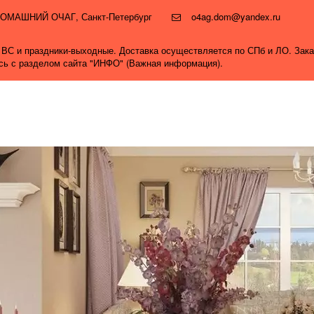
и ДОМАШНИЙ ОЧАГ
,
Санкт-Петербург
o4ag.dom@yandex.ru
0, ВС и праздники-выходные. Доставка осуществляется по СПб и ЛО. Зак
ись с разделом сайта "ИНФО" (Важная информация).