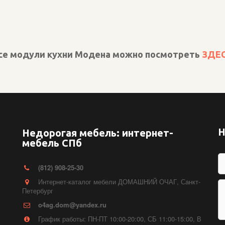
се модули кухни Модена можно посмотреть 
ЗДЕ
Н
Недорогая мебель: интернет-
мебель СПб
(812) 908-25-30
Интернет-каталог мебели ДОМАШНИЙ ОЧАГ
,
Санкт-
Петербург
o4ag.dom@yandex.ru
График работы: ПН-ПТ 10:00-20:00, СБ 11:00-15:00, В