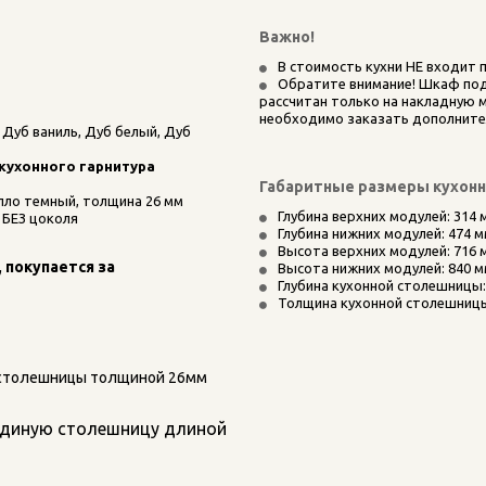
Важно! 
В стоимость кухни НЕ входит пл
Обратите внимание! Шкаф под
рассчитан только на накладную мо
необходимо заказать дополните
Дуб ваниль, Дуб белый, Дуб 
 кухонного гарнитура
Габаритные размеры кухон
лло темный, толщина 26 мм
Глубина верхних модулей: 314 
 БЕЗ цоколя
Глубина нижних модулей: 474 
Высота верхних модулей: 716 
покупается за 
Высота нижних модулей: 840 
Глубина кухонной столешницы:
Толщина кухонной столешницы
столешницы толщиной 26мм 
единую столешницу длиной 