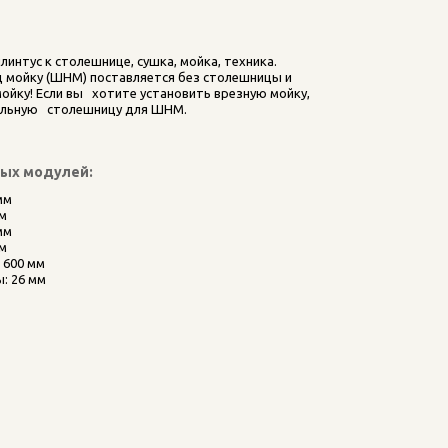
интус к столешнице, сушка, мойка, техника.    
 мойку (ШНМ) поставляется без столешницы и 
йку! Если вы   хотите установить врезную мойку, 
льную   столешницу для ШНМ.
ных модулей:
мм
мм
мм
мм
 600 мм
: 26 мм