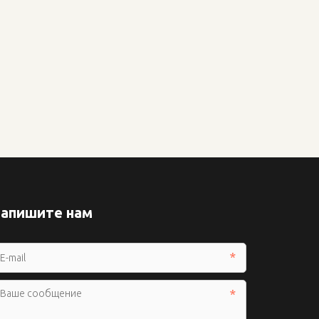
апишите нам
*
*