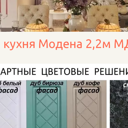
 кухня Модена 2,2м МД