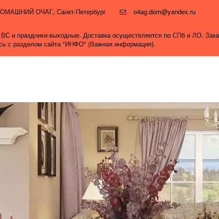
и ДОМАШНИЙ ОЧАГ
,
Санкт-Петербург
o4ag.dom@yandex.ru
0, ВС и праздники-выходные. Доставка осуществляется по СПб и ЛО. Зак
ись с разделом сайта "ИНФО" (Важная информация).