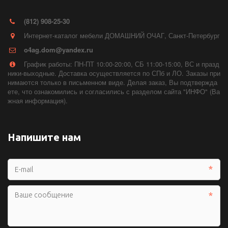
(812) 908-25-30
Интернет-каталог мебели ДОМАШНИЙ ОЧАГ
,
Санкт-Петербург
o4ag.dom@yandex.ru
График работы: ПН-ПТ 10:00-20:00, СБ 11:00-15:00, ВС и празд
ники-выходные. Доставка осуществляется по СПб и ЛО. Заказы при
нимаются только в письменном виде. Делая заказ, Вы подтвержда
ете, что ознакомились и согласились с разделом сайта "ИНФО" (Ва
жная информация).
Напишите нам
*
*