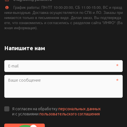
График работы: ПН-ПТ 10:00-20:00, СБ 11:00-15:00, ВС и празд
ники-выходные. Доставка осуществляется по СПб и ЛО. Заказы при
нимаются только в письменном виде. Делая заказ, Вы подтвержда
ете, что ознакомились и согласились с разделом сайта "ИНФО" (Ва
жная информация).
Напишите нам
*
*
Я согласен на обработку
персональных данных
и с условиями
пользовательского соглашения