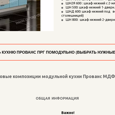
ШН2Я 600 : шкаф нижний с 2-мя
ШН 500: шкаф нижний 1-дверн.
ШНД 600: шкаф нижний под   в
столешницей)
ШН 800:  шкаф нижний 2-дверн
Ь КУХНЮ ПРОВАНС ПРГ ПОМОДУЛЬНО (ВЫБРАТЬ НУЖНЫЕ
товые композиции модульной кухни Прованс МДФ
ОБЩАЯ ИНФОРМАЦИЯ
Важно! 