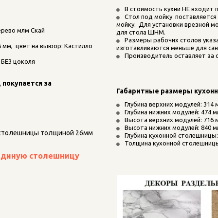
В стоимость кухни НЕ входит пл
Стол под мойку  поставляется
мойку.  Для установки врезной 
ерево млм Скай
для стола ШНМ.
Размеры рабочих столов указ
м,  цвет на выюор: Кастилло 
изготавливаются меньше для сан
Производитель оставляет за с
 БЕЗ цоколя
покупается за 
Габаритные размеры кухон
Глубина верхних модулей: 314 
Глубина нижних модулей: 474 м
Высота верхних модулей: 716 
Высота нижних модулей: 840 
столешницы толщиной 26мм 
Глубина кухонной столешницы:
Толщина кухонной столешницы
единую столешницу