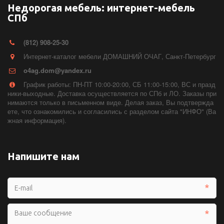
Недорогая мебель: интернет-мебель
СПб
(812) 908-25-30
Интернет-каталог мебели ДОМАШНИЙ ОЧАГ
,
Санкт-Петербург
o4ag.dom@yandex.ru
График работы: ПН-ПТ 10:00-20:00, СБ 11:00-15:00, ВС и празд
ники-выходные. Доставка осуществляется по СПб и ЛО. Заказы при
нимаются только в письменном виде. Делая заказ, Вы подтвержда
ете, что ознакомились и согласились с разделом сайта "ИНФО" (Ва
жная информация).
Напишите нам
*
*