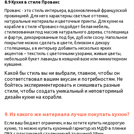
8.9 Кухня в стиле Прованс 
Прованс - это стиль интерьера, вдохновленный французской 
провинцией. Для него характерны светлые оттенки, 
натуральные материалы и цветочные принты. Для кухни на 
корабле в стиле «Прованс» подойдет белая мебель, 
стилизованная под массив натурального дерева, столешница 
и фартук, декорированные под бук, дуб или сосну. Напольное 
покрытие можно сделать в цвете, близком к декору 
столешницы, а в интерьер добавить несколько ярких 
акцентов – текстиль с цветочными узорами, живые цветы, 
небольшой букет лаванды в изящной вазе или миниатюрном 
кувшине.
Какой бы стиль вы ни выбрали, главное, чтобы он 
соответствовал вашим вкусам и потребностям. Не 
бойтесь экспериментировать и смешивать разные 
стили, чтобы создать уникальный и неповторимый 
дизайн кухни на корабле.
9. Из какого же материала лучше покупать кухню?
Если ваш бюджет ограничен, и вы хотите купить недорогую 
кухню, то можно купить кухонный гарнитур из МДФ в пленке 
ПВХ с пластиковой столешницей толщиной 38мм.