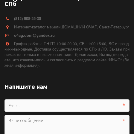
СПб
(812) 908-25-30
Интернет-каталог мебели ДОМАШНИЙ ОЧАГ
,
Санкт-Петербург
o4ag.dom@yandex.ru
График работы: ПН-ПТ 10:00-20:00, СБ 11:00-15:00, ВС и празд
ники-выходные. Доставка осуществляется по СПб и ЛО. Заказы при
нимаются только в письменном виде. Делая заказ, Вы подтвержда
ете, что ознакомились и согласились с разделом сайта "ИНФО" (Ва
жная информация).
Напишите нам
*
*