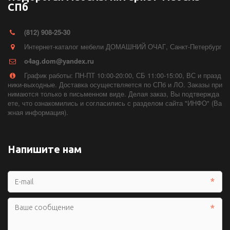
СПб
(812) 908-25-30
Интернет-каталог мебели ДОМАШНИЙ ОЧАГ
,
Санкт-Петербург
o4ag.dom@yandex.ru
График работы: ПН-ПТ 10:00-20:00, СБ 11:00-15:00, ВС и празд
ники-выходные. Доставка осуществляется по СПб и ЛО. Заказы при
нимаются только в письменном виде. Делая заказ, Вы подтвержда
ете, что ознакомились и согласились с разделом сайта "ИНФО" (Ва
жная информация).
Напишите нам
*
*