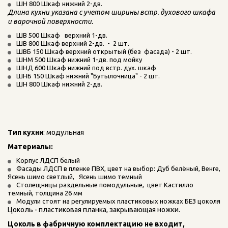
ШН 800 Шкаф нижний 2-дв. 
Длина кухни указана с учетом ширины встр. духового шкафа 
и варочной поверхности.
ШВ 500 Шкаф   верхний 1-дв.  
ШВ 800 Шкаф верхний 2-дв.  -  2 шт.
ШВБ 150 Шкаф верхний открытый (без  фасада) - 2 шт.  
ШНМ 500 Шкаф нижний 1-дв. под мойку 
ШНД 600 Шкаф нижний под встр. дух. шкаф     
ШНБ 150 Шкаф нижний "Бутылочница" - 2 шт.   
ШН 800 Шкаф нижний 2-дв. 
Тип кухни
: модульная
Материалы: 
Корпус ЛДСП белый
Фасады ЛДСП в пленке ПВХ, цвет на выбор: Дуб белёный, Венге, 
Ясень шимо светлый,   Ясень шимо темный
Столещницы раздельные помодульные,  цвет Кастилло 
темный, толщина 26 мм
Модули стоят на регулируемых пластиковых ножках БЕЗ цоколя
Цоколь - пластиковая планка, закрывающая ножки.
Цоколь в фабричную комплектацию не входит, 