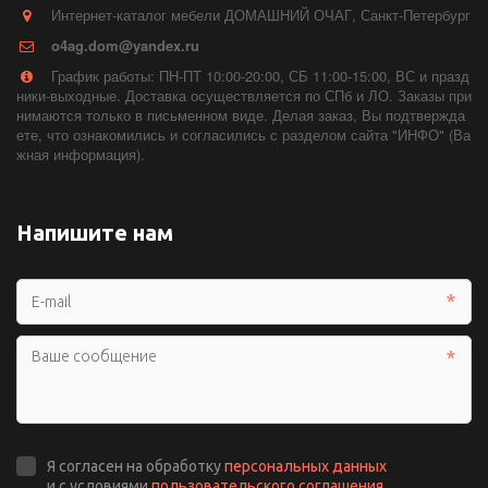
Интернет-каталог мебели ДОМАШНИЙ ОЧАГ
,
Санкт-Петербург
o4ag.dom@yandex.ru
График работы: ПН-ПТ 10:00-20:00, СБ 11:00-15:00, ВС и празд
ники-выходные. Доставка осуществляется по СПб и ЛО. Заказы при
нимаются только в письменном виде. Делая заказ, Вы подтвержда
ете, что ознакомились и согласились с разделом сайта "ИНФО" (Ва
жная информация).
Напишите нам
*
*
Я согласен на обработку
персональных данных
и с условиями
пользовательского соглашения