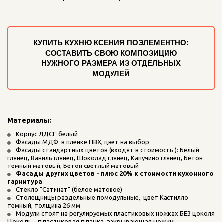
КУПИТЬ КУХНЮ КСЕНИЯ ПОЭЛЕМЕНТНО:
СОСТАВИТЬ СВОЮ КОМПОЗИЦИЮ
НУЖНОГО РАЗМЕРА ИЗ ОТДЕЛЬНЫХ
МОДУЛЕЙ
Материалы: 
Корпус ЛДСП белый
Фасады МДФ  в пленке ПВХ, цвет на выбор
Фасады стандартных цветов (входят в стоимость ): Белый 
глянец, Ваниль глянец, Шоколад глянец, Капучино глянец, Бетон 
темный матовый, Бетон светлый матовый
Фасады других цветов - плюс 20% к стоимости кухонного 
гарнитура
Стекло "Сатинат" (белое матовое)
Столещницы раздельные помодульные,  цвет Кастилло 
темный, толщина 26 мм
Модули стоят на регулируемых пластиковых ножках БЕЗ цоколя
Цоколь - пластиковая планка, закрывающая ножки.