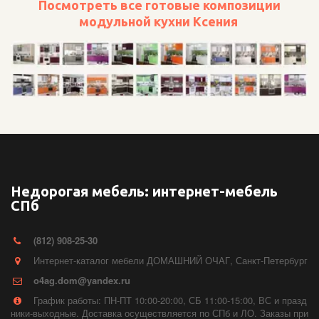
Посмотреть все готовые композиции
модульной кухни Ксения
Недорогая мебель: интернет-мебель
СПб
(812) 908-25-30
Интернет-каталог мебели ДОМАШНИЙ ОЧАГ
,
Санкт-Петербург
o4ag.dom@yandex.ru
График работы: ПН-ПТ 10:00-20:00, СБ 11:00-15:00, ВС и празд
ники-выходные. Доставка осуществляется по СПб и ЛО. Заказы при