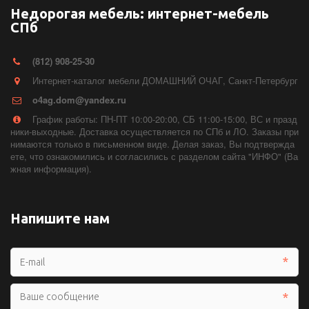
Недорогая мебель: интернет-мебель
СПб
(812) 908-25-30
Интернет-каталог мебели ДОМАШНИЙ ОЧАГ
,
Санкт-Петербург
o4ag.dom@yandex.ru
График работы: ПН-ПТ 10:00-20:00, СБ 11:00-15:00, ВС и празд
ники-выходные. Доставка осуществляется по СПб и ЛО. Заказы при
нимаются только в письменном виде. Делая заказ, Вы подтвержда
ете, что ознакомились и согласились с разделом сайта "ИНФО" (Ва
жная информация).
Напишите нам
*
*