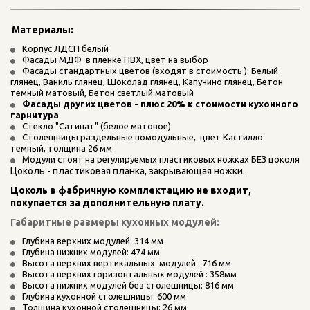
Материалы: 
Корпус ЛДСП белый
Фасады МДФ  в пленке ПВХ, цвет на выбор
Фасады стандартных цветов (входят в стоимость ): Белый 
глянец, Ваниль глянец, Шоколад глянец, Капучино глянец, Бетон 
темный матовый, Бетон светлый матовый
Фасады других цветов - плюс 20% к стоимости кухонного 
гарнитура
Стекло "Сатинат" (белое матовое)
Столещницы раздельные помодульные,  цвет Кастилло 
темный, толщина 26 мм
Модули стоят на регулируемых пластиковых ножках БЕЗ цоколя
Цоколь - пластиковая планка, закрывающая ножки.
Цоколь в фабричную комплектацию не входит, 
покупается за дополнительную плату.
Габаритные размеры кухонных модулей:
Глубина верхних модулей: 314 мм
Глубина нижних модулей: 474 мм
Высота верхних вертикальных  модулей : 716 мм
Высота верхних горизонтальных модулей : 358мм
Высота нижних модулей без столешницы: 816 мм
Глубина кухонной столешницы: 600 мм
Толщина кухонной столешницы: 26 мм