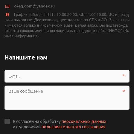
o4ag.dom@yandex.ru
График работы: ПН-ПТ 10:00-20:00, СБ 11:00-15:00, ВС и празд
ники-выходные. Доставка осуществляется по СПб и ЛО. Заказы при
нимаются только в письменном виде. Делая заказ, Вы подтвержда
ете, что ознакомились и согласились с разделом сайта "ИНФО" (Ва
жная информация).
Напишите нам
*
*
Я согласен на обработку
персональных данных
и с условиями
пользовательского соглашения