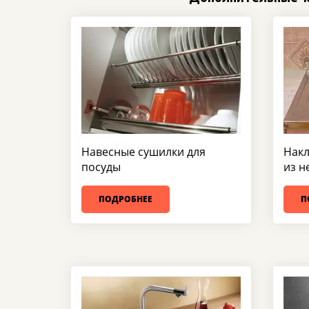
Навесные сушилки для
Накл
посуды
из н
ПОДРОБНЕЕ
П