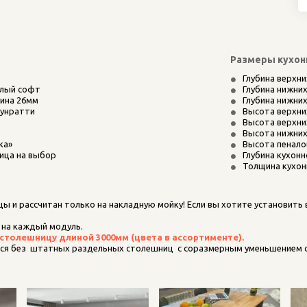
Размеры кухон
Глубина верхни
елый софт
Глубина нижних
ина 26мм
Глубина нижних
унратти 
Высота верхни
Высота верхни
Высота нижних
ка»
Высота пенало
ница на выбор
Глубина кухон
Толщина кухон
 и рассчитан только на накладную мойку! Если вы хотите установить
 на каждый модуль. 
столешницу длиной 3000мм (цвета в ассортименте).
ся без  штатных раздельных столешниц  с соразмерным уменьшением 