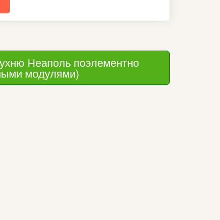
кухню Неаполь поэлементно 
ными модулями)