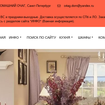
и ДОМАШНИЙ ОЧАГ
,
Санкт-Петербург
o4ag.dom@yandex.ru
0, ВС и праздники-выходные. Доставка осуществляется по СПб и ЛО. Зак
ись с разделом сайта "ИНФО" (Важная информация).
НАЯ
ИНФО
ПОИСК ПО САЙТУ
КУХНЯ
ШКАФЫ
КО