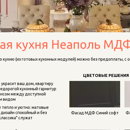
ая кухня Неаполь МД
 кухню (из готовых кухонных модулей) можно без предоплаты, с о
ЦВЕТОВЫЕ РЕШЕНИЯ 
красит ваш дом, квартиру 
Недорогой кухонный гарнитур 
нсом между доступной 
им видом
тепло и уютно: матовые 
дизайн спокойный и без 
Фасад МДФ Синий софт
Ф
классика" служат 