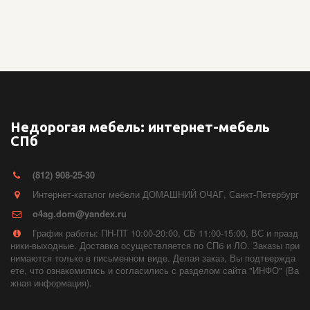
Недорогая мебель: интернет-мебель
СПб
(812) 908-25-30
Интернет-каталог мебели ДОМАШНИЙ ОЧАГ
,
Санкт-Петербург
o4ag.dom@yandex.ru
График работы: ПН-ПТ 10:00-20:00, СБ 11:00-15:00, ВС и празд
ники-выходные. Доставка осуществляется по СПб и ЛО. Заказы при
нимаются только в письменном виде. Делая заказ, Вы подтвержда
ете, что ознакомились и согласились с разделом сайта "ИНФО" (Ва
жная информация).