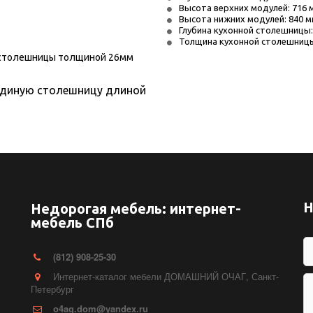
Высота верхних модулей: 716 
Высота нижних модулей: 840 
Глубина кухонной столешницы:
Толщина кухонной столешницы
столешницы толщиной 26мм 
единую столешницу длиной 
Н
Недорогая мебель: интернет-
мебель СПб
(812) 908-25-30
Интернет-каталог мебели ДОМАШНИЙ ОЧАГ
,
Санкт-
Петербург
o4ag.dom@yandex.ru