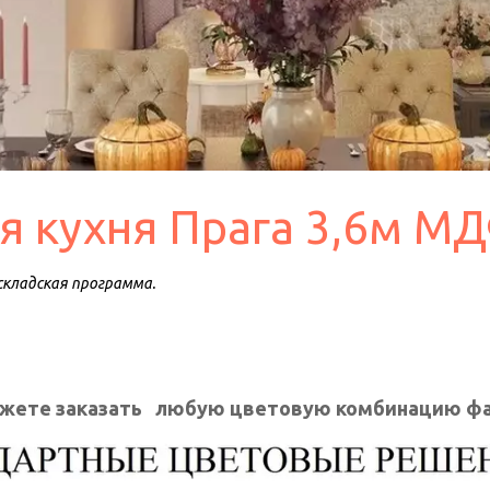
 кухня Прага 3,6м МД
 складская программа.
жете заказать   любую цветовую комбинацию ф