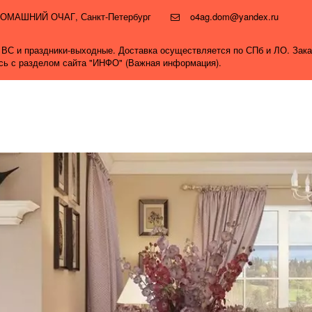
и ДОМАШНИЙ ОЧАГ
,
Санкт-Петербург
o4ag.dom@yandex.ru
0, ВС и праздники-выходные. Доставка осуществляется по СПб и ЛО. Зак
ись с разделом сайта "ИНФО" (Важная информация).