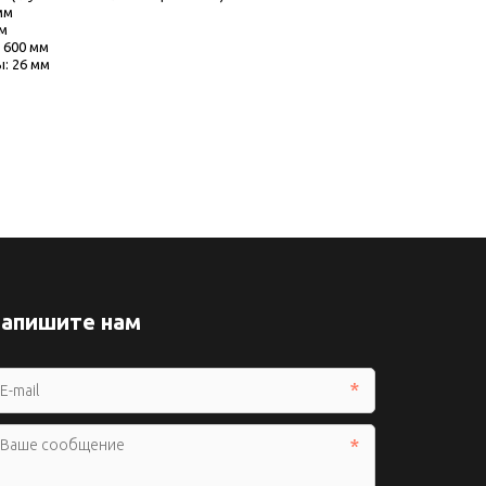
мм
мм
 600 мм
: 26 мм
апишите нам
*
*