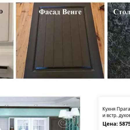
Кухня Прага
и встр. дух
Цена: 5875