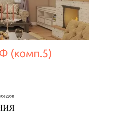
Ф (комп.5)
асадов