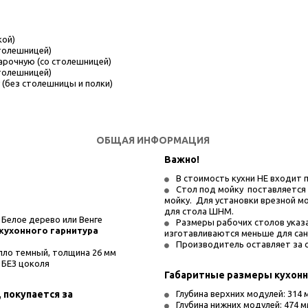
кой)
толешницей)
арочную (со столешницей)
толешницей)
(без столешницы и полки)
ОБЩАЯ ИНФОРМАЦИЯ
Важно! 
В стоимость кухни НЕ входит пл
Стол под мойку  поставляется
мойку.  Для установки врезной 
для стола ШНМ.
Белое дерево или Венге 
Размеры рабочих столов указ
 кухонного гарнитура
изготавливаются меньше для сан
Производитель оставляет за с
лло темный, толщина 26 мм
 БЕЗ цоколя
Габаритные размеры кухон
покупается за 
Глубина верхних модулей: 314 
Глубина нижних модулей: 474 м