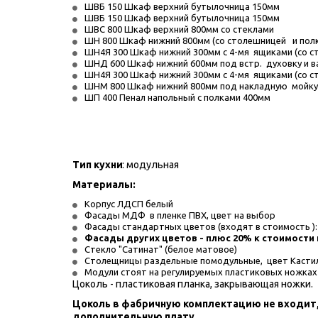
ШВБ 150 Шкаф верхний бутылочница 150мм
ШВБ 150 Шкаф верхний бутылочница 150мм
ШВС 800 Шкаф верхний 800мм со стеклами
ШН 800 Шкаф нижний 800мм (со столешницей   и пол
ШН4Я 300 Шкаф нижний 300мм с 4-мя  ящиками (со с
ШНД 600 Шкаф нижний 600мм под встр.  духовку и в
ШН4Я 300 Шкаф нижний 300мм с 4-мя  ящиками (со с
ШНМ 800 Шкаф нижний 800мм под накладную  мойку 
ШП 400 Пенал напольный с полками 400мм
Тип кухни
: модульная
Материалы: 
Корпус ЛДСП белый
Фасады МДФ  в пленке ПВХ, цвет на выбор
Фасады стандартных цветов (входят в стоимость ): 
Фасады других цветов - плюс 20% к стоимости
Стекло "Сатинат" (белое матовое)
Столещницы раздельные помодульные,  цвет Касти
Модули стоят на регулируемых пластиковых ножках
Цоколь - пластиковая планка, закрывающая ножки.
Цоколь в фабричную комплектацию не входит, 
дополнительную плату.