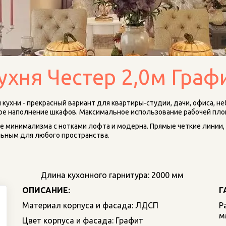
ухня Честер 2,0м Граф
кухни - прекрасный вариант для квартиры-студии, дачи, офиса, н
бное наполнение шкафов. Максимальное использование рабочей пл
ле минимализма с нотками лофта и модерна. Прямые четкие линии, 
льным для любого пространства.
Длина кухонного гарнитура: 2000 мм 
ОПИСАНИЕ:
Г
Материал корпуса и фасада: ЛДСП
Р
м
Цвет корпуса и фасада: Графит