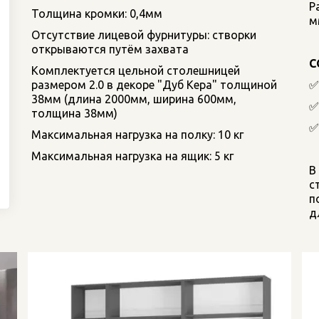
Р
Толщина кромки: 0,4мм
м
Отсутствие лицевой фурнитуры: створки 
открываются путём захвата
С
Комплектуется цельной столешницей 
размером 2.0 в декоре "Дуб Кера" толщиной 
✅
38мм (длина 2000мм, ширина 600мм, 
✅
толщина 38мм)
✅
Максимальная нагрузка на полку: 10 кг
Максимальная нагрузка на ящик: 5 кг
В
с
п
д