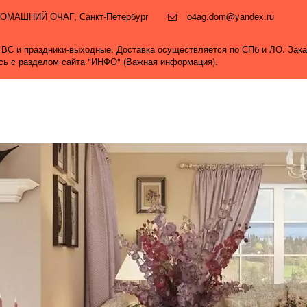
и ДОМАШНИЙ ОЧАГ
,
Санкт-Петербург
o4ag.dom@yandex.ru
0, ВС и праздники-выходные. Доставка осуществляется по СПб и ЛО. Зак
ись с разделом сайта "ИНФО" (Важная информация).