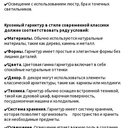
✔️Освещение с использованием люстр, бра и точечных 
светильников.
Кухонный гарнитур в стиле современной классики 
должен соответствовать ряду условий:
✔️
Материалы. 
Обычно используются натуральные 
материалы, такие как дерево, камень и металл.
✔️
Формы. 
Гарнитур имеет простые и элегантные формы без 
лишних деталей.
✔️
Цвета.
 Цветовая гамма гарнитура включает в себя 
спокойные натуральные оттенки 
✔️
Декор. 
В  декоре могут использоваться элементы 
классической архитектуры, такие как  карнизы или молдинги.
✔️
Техника.
 Гарнитур обычно оснащен встроенной техникой, 
такой как духовой шкаф, варочная поверхность, 
посудомоечная машина и холодильник.
✔️
Система хранения. 
Гарнитур имеет систему хранения, 
которая позволяет организовать      пространство и хранить 
все необходимые предметы.
✔️
Освещение
. Освещение играет важную роль в создании 