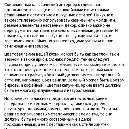
Современный классический интерьер отличается 
сдержанностью, чаще всего спокойными и цветовыми 
решениями и отсутствием вычурных деталей. На кухне в 
таком стиле можно использовать карнизы или молдинги, 
резные элементы и настенный декор, однако важно не 
перегружать пространство многочисленными деталями. И 
помнить, что главное на кухне – её функциональность и 
эргономичность. Именно это необходимо учитывать при 
стилизации интерьера.
Цветовая гамма вашей кухни может быть как светлой, так и 
темной, а также яркой. Однако предпочтение следует 
отдавать приглушенным оттенкам: если вы выбираете белый, 
то это скорее будет цвет топленого молока, серый может 
напоминать графит, а бежевый должен иметь натуральный 
оттенок, например, цвет ванили. Зеленый может быть цветом 
бирюзы, а кофейный - цветом капучино. Яркие цвета должны 
быть немного приглушенными и натуральными. 
Историческая классика предполагает использование 
натуральных и теплых материалов, таких как дерево, 
штукатурка, керамика, камень, лен, хлопок и шелк. Если вы 
решите использовать металлические элементы, то они 
должны быть немного состаренными и даже 
подкрашенными, а не блестящими как в стиле хай-тек. 