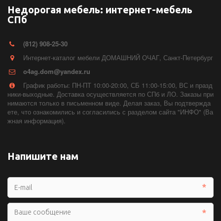
Недорогая мебель: интернет-мебель
СПб
(812) 908-25-30
Интернет-каталог мебели ДОМАШНИЙ ОЧАГ
,
Санкт-Петербург
o4ag.dom@yandex.ru
График работы: ПН-ПТ 10:00-20:00, СБ 11:00-15:00, ВС и празд
ники-выходные. Доставка осуществляется по СПб и ЛО. Заказы при
нимаются только в письменном виде. Делая заказ, Вы подтвержда
ете, что ознакомились и согласились с разделом сайта "ИНФО" (Ва
жная информация).
Напишите нам
*
*