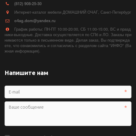
(812) 908-25-30
Интернет-каталог мебели ДОМАШНИЙ ОЧАГ
,
Санкт-Петербург
o4ag.dom@yandex.ru
График работы: ПН-ПТ 10:00-20:00, СБ 11:00-15:00, ВС и празд
ники-выходные. Доставка осуществляется по СПб и ЛО. Заказы при
нимаются только в письменном виде. Делая заказ, Вы подтвержда
ете, что ознакомились и согласились с разделом сайта "ИНФО" (Ва
жная информация).
Напишите нам
*
*