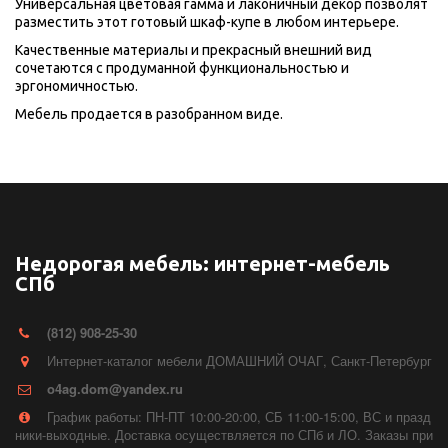
Универсальная цветовая гамма и лаконичный декор позволят 
разместить этот готовый шкаф-купе в любом интерьере.
Качественные материалы и прекрасный внешний вид 
сочетаются с продуманной функциональностью и 
эргономичностью.
Мебель продается в разобранном виде.
Недорогая мебель: интернет-мебель
СПб
(812) 908-25-30
Интернет-каталог мебели ДОМАШНИЙ ОЧАГ
,
Санкт-Петербург
o4ag.dom@yandex.ru
График работы: ПН-ПТ 10:00-20:00, СБ 11:00-15:00, ВС и празд
ники-выходные. Доставка осуществляется по СПб и ЛО. Заказы при