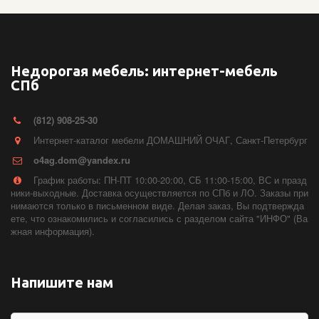
Недорогая мебель: интернет-мебель
СПб
(812) 908-25-30
Интернет-каталог мебели ДОМАШНИЙ ОЧАГ
,
Санкт-Петербург
o4ag.dom@yandex.ru
График работы: ПН-ПТ 10:00-20:00, СБ 11:00-15:00, ВС и празд
ники-выходные. Доставка осуществляется по СПб и ЛО. Заказы при
нимаются только в письменном виде. Делая заказ, Вы подтвержда
ете, что ознакомились и согласились с разделом сайта "ИНФО" (Ва
жная информация).
Напишите нам