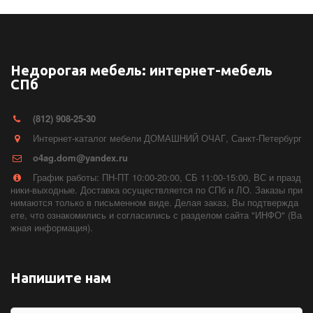
Недорогая мебель: интернет-мебель
СПб
(812) 908-25-30
Интернет-каталог мебели ДОМАШНИЙ ОЧАГ
,
Санкт-Петербург
o4ag.dom@yandex.ru
График работы: ПН-ПТ 10:00-20:00, СБ 11:00-15:00, ВС и празд
ники-выходные. Доставка осуществляется по СПб и ЛО. Заказы при
нимаются только в письменном виде. Делая заказ, Вы подтвержда
ете, что ознакомились и согласились с разделом сайта "ИНФО" (Ва
жная информация).
Напишите нам