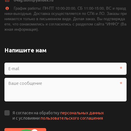
График работы: ПН-ПТ 10:00-20:00, СБ 11:00-15:00, ВС и празд
ники-выходные. Доставка осуществляется по СПб и ЛО. Заказы при
нимаются только в письменном виде. Делая заказ, Вы подтвержда
ете, что ознакомились и согласились с разделом сайта "ИНФО" (Ва
жная информация).
Напишите нам
*
*
Я согласен на обработку
персональных данных
и с условиями
пользовательского соглашения