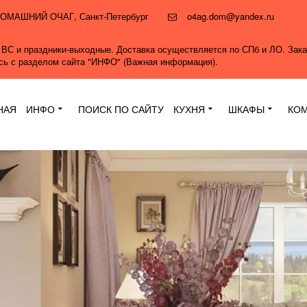
и ДОМАШНИЙ ОЧАГ
,
Санкт-Петербург
o4ag.dom@yandex.ru
0, ВС и праздники-выходные. Доставка осуществляется по СПб и ЛО. Зак
ись с разделом сайта "ИНФО" (Важная информация).
НАЯ
ИНФО
ПОИСК ПО САЙТУ
КУХНЯ
ШКАФЫ
КО