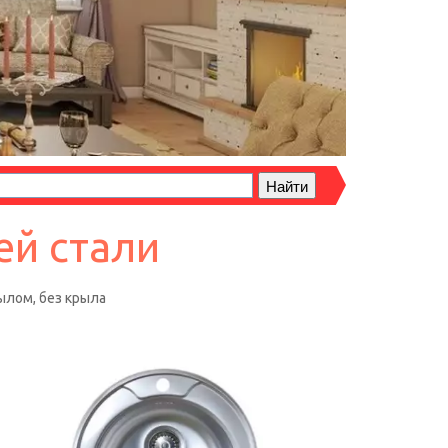
ей стали
ылом, без крыла