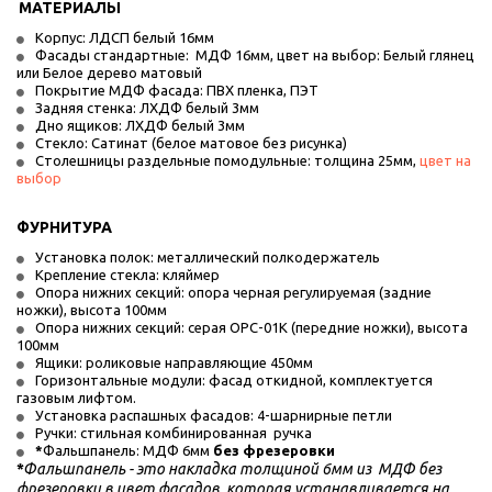
МАТЕРИАЛЫ
Корпус: ЛДСП белый 16мм
Фасады стандартные:  МДФ 16мм, цвет на выбор: Белый глянец 
или Белое дерево матовый 
Покрытие МДФ фасада: ПВХ пленка, ПЭТ
Задняя стенка: ЛХДФ белый 3мм
Дно ящиков: ЛХДФ белый 3мм
Стекло: Сатинат (белое матовое без рисунка)
Столешницы раздельные помодульные: толщина 25мм,
 цвет на 
выбор
ФУРНИТУРА
Установка полок: металлический полкодержатель
Крепление стекла: кляймер
Опора нижних секций: опора черная регулируемая (задние 
ножки), высота 100мм
Опора нижних секций: серая ОРС-01К (передние ножки), высота 
100мм
Ящики: роликовые направляющие 450мм
Горизонтальные модули: фасад откидной, комплектуется 
газовым лифтом.
Установка распашных фасадов: 4-шарнирные петли
Ручки: стильная комбинированная  ручка
*
Фальшпанель: МДФ 6мм 
без фрезеровки
*
Фальшпанель - это накладка толщиной 6мм из  МДФ без 
фрезеровки в цвет фасадов, которая устанавливается на 