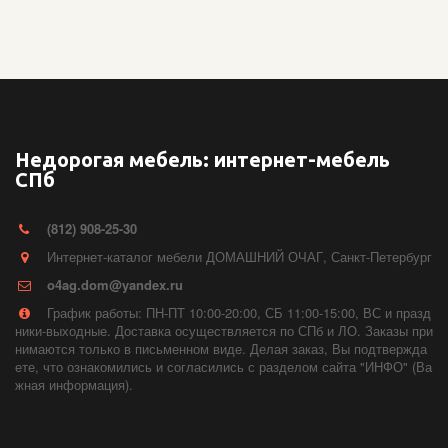
Недорогая мебель: интернет-мебель
СПб
(812) 908-25-30
Интернет-каталог мебели ДОМАШНИЙ ОЧАГ
,
Санкт-Петербург
o4ag.dom@yandex.ru
График работы: ПН-ПТ 10:00-20:00, СБ 11:00-15:00, ВС и празд
ники-выходные. Доставка осуществляется по СПб и ЛО. Заказы при
нимаются только в письменном виде. Делая заказ, Вы подтвержда
ете, что ознакомились и согласились с разделом сайта "ИНФО" (Ва
жная информация).