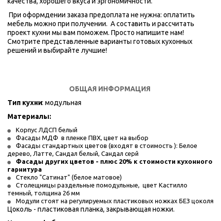
качества, хорошего вкуса и эргономичности. 
 При оформдении заказа предоплата не нужна: оплатить 
мебель можно при получении.  А составить и рассчитать 
проект кухни мы вам поможем. Просто напишите нам! 
Смотрите представленные варианты готовых кухонных 
решений и выбирайте лучшие! 
ОБЩАЯ ИНФОРМАЦИЯ
Тип кухни
: модульная
Материалы: 
Корпус ЛДСП белый
Фасады МДФ  в пленке ПВХ, цвет на выбор
Фасады стандартных цветов (входят в стоимость ): Белое 
дерево, Латте, Сандал белый, Сандал серй
Фасады других цветов - плюс 20% к стоимости кухонного 
гарнитура
Стекло "Сатинат" (белое матовое)
Столещницы раздельные помодульные,  цвет Кастилло 
темный, толщина 26 мм
Модули стоят на регулируемых пластиковых ножках БЕЗ цоколя
Цоколь - пластиковая планка, закрывающая ножки.