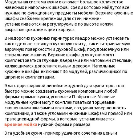
Модульная система кухни включает большое количество 
навесных и напольных шкафов,  среди которых найдутся все 
нужные по функционалу предметы мебели. Верхние кухонные 
шкафы снабжены крепежом для стен, нижние - 
устанавливаются на регулируемые по высоте ножки, 
закрытые цоколем в цвет корпуса. 
В недорогих кухонных гарнитурах Квадро можно установить 
как отдельно стоящую кухонную плиту , так и  встраиваемую 
варочную поверхности и духовой шкаф, посудомоечную или 
стиральную машину. Верхние шкафы для кухни могут 
комплектоваться глухими дверцами или матовыми стеклами, 
являющимися дополнительным декором. Напольные 
кухонные шкафы  включают 36 модулей, различающихся по 
ширине и комплектации.
Благодаря широкой линейке модулей для кухни  просто и 
быстро можно создавать кухонные композиции любой 
формы: прямые кухни, угловые и П-образные. Угловые 
модульные кухни могут комплектоваться торцевыми 
скошенными шкафами и полками, создавая завершенность 
композиции, а также угловыми нижними шкафами прямой или 
трапециевидной формы, в которые  устанавливается 
врезная мойка 
нужной формы и размера
Эта удобная кухня - пример удачного сочетания цены и 