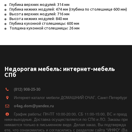
Глубина верхних модулей: 314 мм
Глубина нижних модулей: 474 мм (глубина по столешнице 600 мм)
Высота верхних модулей: 716 мм
Высота нижних модулей: 840 мм
Глубина кухонной столешницы: 600 мм
Толщина кухонной столешницы: 26 мм
Недорогая мебель: интернет-мебель
СПб
(812) 908-25-30
Интернет-каталог мебели ДОМАШНИЙ ОЧАГ
,
Санкт-Петербург
o4ag.dom@yandex.ru
График работы: ПН-ПТ 10:00-20:00, СБ 11:00-15:00, ВС и празд
ники-выходные. Доставка осуществляется по СПб и ЛО. Заказы при
нимаются только в письменном виде. Делая заказ, Вы подтвержда
ете, что ознакомились и согласились с разделом сайта "ИНФО" (Ва