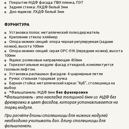
Покрытие МДФ фасада: ПВХ пленка, ПЭТ
Задняя стенка: ЛХДФ белый 3мм
Дно ящиков: ЛХДФ белый 3мм
ФУРНИТУРА
Установка полок: металлический полкодержатель
Крепление стекла: кляймер
Опора нижних секций: опора черная регулируемая (задние 
ножки), высота 100мм
Опора нижних секций: серая ОРС-01К (передние ножки), высота 
100мм
Ящики: роликовые направляющие 450мм
Горизонтальные модули: фасад откидной, комплектуется 
газовым лифтом.
Установка распашных фасадов: 4-шарнирные петли
Ручки: стильная торцевая  ручка
Барная стойка: металлический каркас "Куб", столешница на 
выбор
*
Фальшпанель: МДФ 6мм 
без фрезеровки
*
Фальшпанель - это накладка толщиной 6мм из  МДФ без 
фрезеровки в цвет фасадов, которая устанавливается на 
торец модуля. 
При расчёте длины столешницы для нижних модулей 
необходимо учитывать доп. длину столешницы для 
фальшпанели.