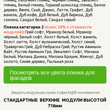
глянец, Капучино глянец, Черный глянец, Эвкалипт 
глянец, Белый глянец, Горький шоколад глянец, Белое 
дерево, Венге, Скай, Джинс, Латте, Графит, Дуб 
ваниль, Дуб кофе, Дуб белый, Дуб бирюза, Дуб 
сонома, Сандал белый, Сандал серый
Пленка категории 2 
(плюс 20% к стоимости 
модулей)
: 
Грей софт, Мрамор белый, Мрамор 
чёрный, Белый софт, Холст белый, Холст ваниль, 
Холст латте, Холст вулканический, Холст синий, 
Травертин Грей, Дуб Небраска Грей, Рустик Авиньон 
Вайт, Рустик Авиньон Гри, Эвкалипт Софт, Милана 
Белый, Милана Дымка, Милана Брауни, Жемчуг, Дуб 
золото, Синее дерево, Пыльная роза
Посмотреть все цвета пленки для 
фасадов
Заказать модульную кухню София МДФ поэлементно
СТАНДАРТНЫЕ  ВЕРХНИЕ  МОДУЛИ ВЫСОТОЙ 
716мм