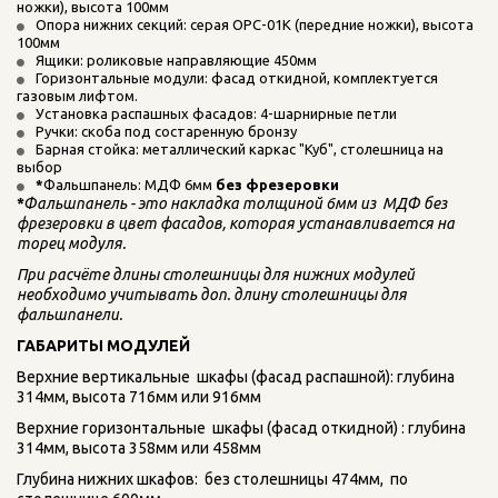
ножки), высота 100мм
Опора нижних секций: серая ОРС-01К (передние ножки), высота 
100мм
Ящики: роликовые направляющие 450мм
Горизонтальные модули: фасад откидной, комплектуется 
газовым лифтом.
Установка распашных фасадов: 4-шарнирные петли
Ручки: скоба под состаренную бронзу
Барная стойка: металлический каркас "Куб", столешница на 
выбор
*
Фальшпанель: МДФ 6мм 
без фрезеровки
*
Фальшпанель - это накладка толщиной 6мм из  МДФ без 
фрезеровки в цвет фасадов, которая устанавливается на 
торец модуля. 
При расчёте длины столешницы для нижних модулей 
необходимо учитывать доп. длину столешницы для 
фальшпанели.
ГАБАРИТЫ МОДУЛЕЙ
Верхние вертикальные  шкафы (фасад распашной): глубина 
314мм, высота 716мм или 916мм
Верхние горизонтальные  шкафы (фасад откидной) : глубина 
314мм, высота 358мм или 458мм
Глубина нижних шкафов:  без столешницы 474мм,  по 