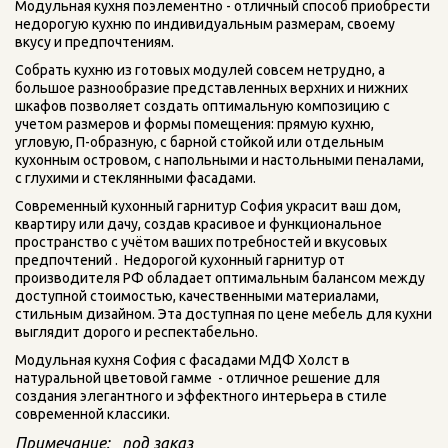
Модульная кухня поэлементно - отличный способ приобрести 
недорогую кухню по индивидуальным размерам, своему 
вкусу и предпочтениям.
Собрать кухню из готовых модулей совсем нетрудно, а 
большое разнообразие представленных верхних и нижних 
шкафов позволяет создать оптимальную композицию с 
учетом размеров и формы помещения: прямую кухню, 
угловую, П-образную, с барной стойкой или отдельным 
кухонным островом, с напольными и настольными пеналами, 
с глухими и стеклянными фасадами. 
Современный кухонный гарнитур София украсит ваш дом, 
квартиру или дачу, создав красивое и функциональное 
пространство с учётом ваших потребностей и вкусовых 
предпочтений .  Недорогой кухонный гарнитур от 
производителя РФ обладает оптимальным балансом между 
доступной стоимостью, качественными материалами, 
стильным дизайном. Эта доступная по цене мебель для кухни  
выглядит дорого и респектабельно.
Модульная кухня София с фасадами МДФ Холст в 
натуральной цветовой гамме  - отличное решение для 
создания элегантного и эффектного интерьера в стиле 
современной классики.
Примечание:   под заказ