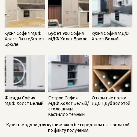
Буфет 900 София
Кухня София МДФ
Кухня София МДФ
МДФ Холст Брюле
Холст Белый
Холст Латте/Холст
Брюле
Открытые полки
Остров София
Фасады София
ЛДСП Дуб золотой
МДФ Холст Белый/
МДФ Холст Белый
столешница
Кастилло тёмный
Купить модули для кухни можно без предоплаты, с оплатой 
по факту получения.