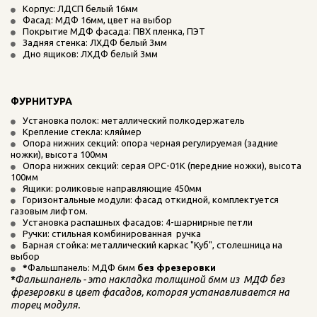
Корпус: ЛДСП белый 16мм
Фасад: МДФ 16мм, цвет на выбор
Покрытие МДФ фасада: ПВХ пленка, ПЭТ
Задняя стенка: ЛХДФ белый 3мм
Дно ящиков: ЛХДФ белый 3мм
ФУРНИТУРА
Установка полок: металлический полкодержатель
Крепление стекла: кляймер
Опора нижних секций: опора черная регулируемая (задние 
ножки), высота 100мм
Опора нижних секций: серая ОРС-01К (передние ножки), высота 
100мм
Ящики: роликовые направляющие 450мм
Горизонтальные модули: фасад откидной, комплектуется 
газовым лифтом.
Установка распашных фасадов: 4-шарнирные петли
Ручки: стильная комбинированная  ручка
Барная стойка: металлический каркас "Куб", столешница на 
выбор
*
Фальшпанель: МДФ 6мм 
без фрезеровки
*
Фальшпанель - это накладка толщиной 6мм из  МДФ без 
фрезеровки в цвет фасадов, которая устанавливается на 
торец модуля. 